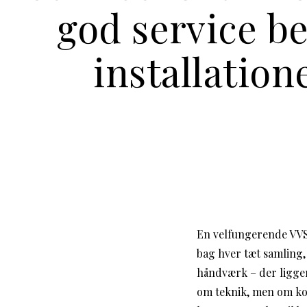
god service b
installation
En velfungerende VVS
bag hver tæt samling,
håndværk – der ligger
om teknik, men om ko