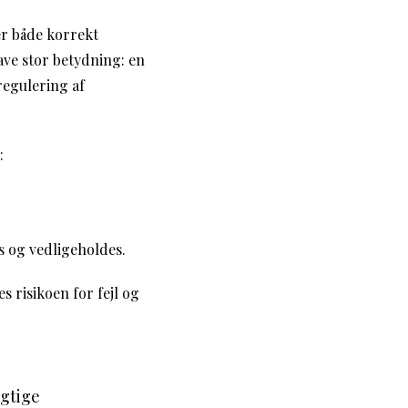
er både korrekt
ave stor betydning: en
regulering af
:
s og vedligeholdes.
 risikoen for fejl og
gtige