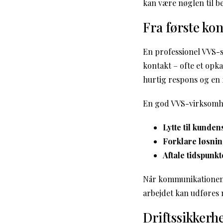
kan være nøglen til b
Fra første kon
En professionel VVS-s
kontakt – ofte et opk
hurtig respons og en f
En god VVS-virksomhe
Lytte til kunde
Forklare løsni
Aftale tidspunkt
Når kommunikationen f
arbejdet kan udføres m
Driftssikker