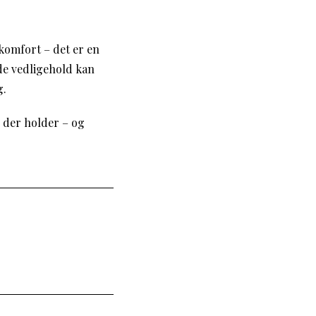
komfort – det er en
de vedligehold kan
g.
, der holder – og