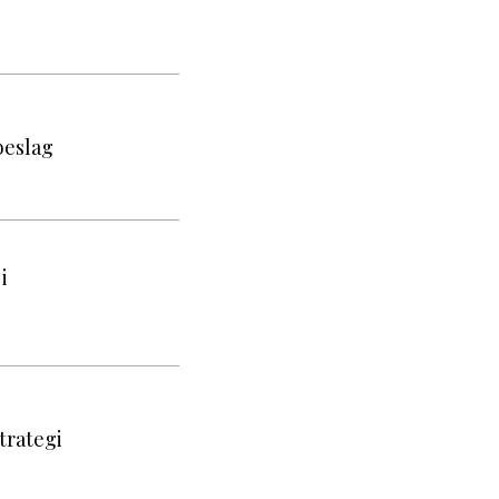
beslag
i
trategi