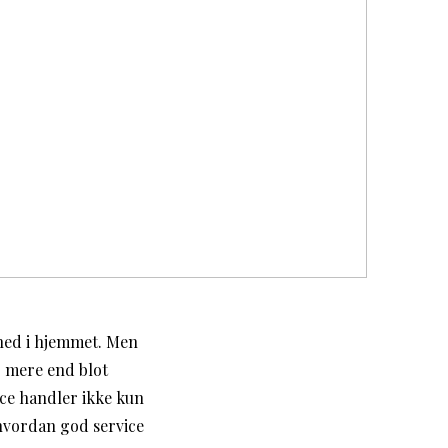
hed i hjemmet. Men
r mere end blot
ice handler ikke kun
hvordan god service