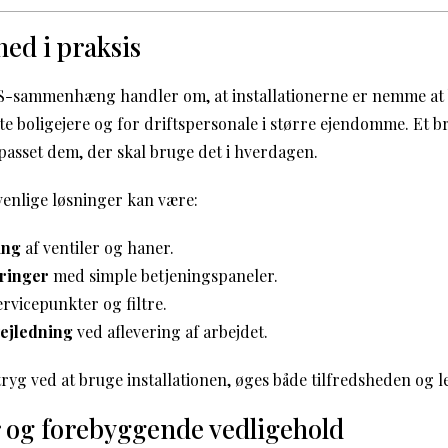
ed i praksis
S-sammenhæng handler om, at installationerne er nemme at b
te boligejere og for driftspersonale i større ejendomme. Et 
tilpasset dem, der skal bruge det i hverdagen.
enlige løsninger kan være:
ing
af ventiler og haner.
yringer
med simple betjeningspaneler.
ervicepunkter og filtre.
vejledning
ved aflevering af arbejdet.
tryg ved at bruge installationen, øges både tilfredsheden og 
r og forebyggende vedligehold