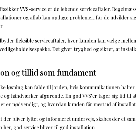
iftssikker VVS-service er de løbende serviceaftaler. Regelmæss
llationer og afløb kan opdage problemer, før de udvikler sig.
r.
byder fleksible serviceaftaler, hvor kunden kan vælge mellem
 vedligeholdelsespakke. Det giver tryghed og sikrer, at install
n og tillid som fundament
ke løsning kan falde til jorden, hvis kommunikationen halter. 
og håndværker afgørende. En god VVS’er tager sig tid til at
 det er nødvendigt, og hvordan kunden får mest ud af installat
t der bliver lyttet og informeret undervejs, skabes der et sam
 her, god service bliver til god installation.