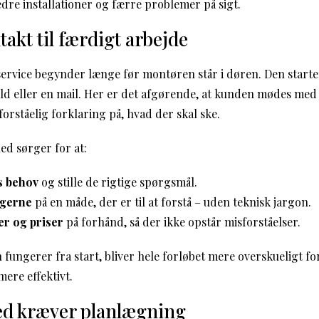
edre installationer og færre problemer på sigt.
takt til færdigt arbejde
ervice begynder længe før montøren står i døren. Den start
ald eller en mail. Her er det afgørende, at kunden mødes med
orståelig forklaring på, hvad der skal ske.
d sørger for at:
ns behov
og stille de rigtige spørgsmål.
ngerne
på en måde, der er til at forstå – uden teknisk jargon.
er og priser
på forhånd, så der ikke opstår misforståelser.
ungerer fra start, bliver hele forløbet mere overskueligt f
ere effektivt.
hed kræver planlægning