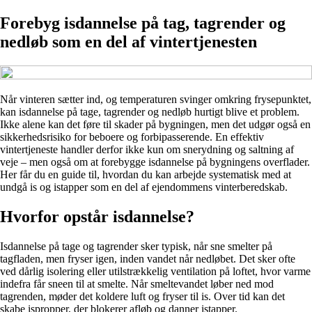
Forebyg isdannelse på tag, tagrender og
nedløb som en del af vintertjenesten
Når vinteren sætter ind, og temperaturen svinger omkring frysepunktet,
kan isdannelse på tage, tagrender og nedløb hurtigt blive et problem.
Ikke alene kan det føre til skader på bygningen, men det udgør også en
sikkerhedsrisiko for beboere og forbipasserende. En effektiv
vintertjeneste handler derfor ikke kun om snerydning og saltning af
veje – men også om at forebygge isdannelse på bygningens overflader.
Her får du en guide til, hvordan du kan arbejde systematisk med at
undgå is og istapper som en del af ejendommens vinterberedskab.
Hvorfor opstår isdannelse?
Isdannelse på tage og tagrender sker typisk, når sne smelter på
tagfladen, men fryser igen, inden vandet når nedløbet. Det sker ofte
ved dårlig isolering eller utilstrækkelig ventilation på loftet, hvor varme
indefra får sneen til at smelte. Når smeltevandet løber ned mod
tagrenden, møder det koldere luft og fryser til is. Over tid kan det
skabe ispropper, der blokerer afløb og danner istapper.