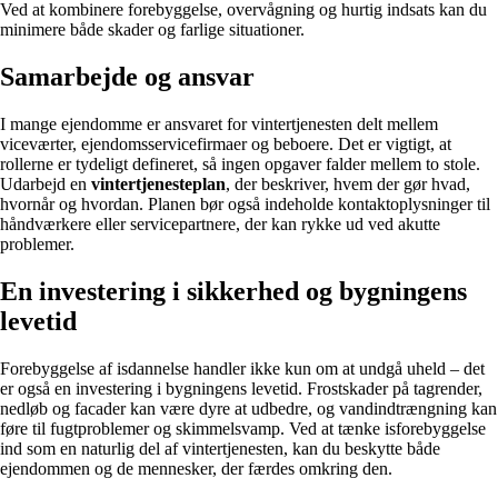
Ved at kombinere forebyggelse, overvågning og hurtig indsats kan du
minimere både skader og farlige situationer.
Samarbejde og ansvar
I mange ejendomme er ansvaret for vintertjenesten delt mellem
viceværter, ejendomsservicefirmaer og beboere. Det er vigtigt, at
rollerne er tydeligt defineret, så ingen opgaver falder mellem to stole.
Udarbejd en
vintertjenesteplan
, der beskriver, hvem der gør hvad,
hvornår og hvordan. Planen bør også indeholde kontaktoplysninger til
håndværkere eller servicepartnere, der kan rykke ud ved akutte
problemer.
En investering i sikkerhed og bygningens
levetid
Forebyggelse af isdannelse handler ikke kun om at undgå uheld – det
er også en investering i bygningens levetid. Frostskader på tagrender,
nedløb og facader kan være dyre at udbedre, og vandindtrængning kan
føre til fugtproblemer og skimmelsvamp. Ved at tænke isforebyggelse
ind som en naturlig del af vintertjenesten, kan du beskytte både
ejendommen og de mennesker, der færdes omkring den.