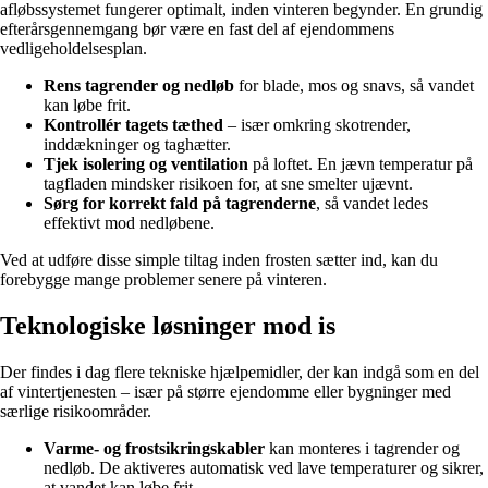
afløbssystemet fungerer optimalt, inden vinteren begynder. En grundig
efterårsgennemgang bør være en fast del af ejendommens
vedligeholdelsesplan.
Rens tagrender og nedløb
for blade, mos og snavs, så vandet
kan løbe frit.
Kontrollér tagets tæthed
– især omkring skotrender,
inddækninger og taghætter.
Tjek isolering og ventilation
på loftet. En jævn temperatur på
tagfladen mindsker risikoen for, at sne smelter ujævnt.
Sørg for korrekt fald på tagrenderne
, så vandet ledes
effektivt mod nedløbene.
Ved at udføre disse simple tiltag inden frosten sætter ind, kan du
forebygge mange problemer senere på vinteren.
Teknologiske løsninger mod is
Der findes i dag flere tekniske hjælpemidler, der kan indgå som en del
af vintertjenesten – især på større ejendomme eller bygninger med
særlige risikoområder.
Varme- og frostsikringskabler
kan monteres i tagrender og
nedløb. De aktiveres automatisk ved lave temperaturer og sikrer,
at vandet kan løbe frit.