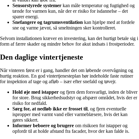
Sensorstyrede systemer
kan måle temperatur og fugtighed og
tænde for varmen kun, når der er risiko for isdannelse – det
sparer energi.
Snefangere og tagrumsventilation
kan hjælpe med at fordele
sne og varme jævnt, så smeltningen sker kontrolleret.
Selvom installationen kræver en investering, kan det hurtigt betale sig i
form af færre skader og mindre behov for akut indsats i frostperioder.
Den daglige vintertjeneste
Når vinteren først er i gang, handler det om løbende overvågning og
hurtig reaktion. En god vintertjenesteplan bør indeholde faste rutiner
for inspektion af tage og afløb – især efter snefald og tøvejr.
Hold øje med istapper
og fjern dem forsvarligt, inden de bliver
for store. Brug sikkerhedsudstyr og afspærr området, hvis der er
risiko for nedfald.
Sørg for, at nedløb ikke er frosset til
, og fjern eventuelle
ispropper med varmt vand eller varmeblæsere, hvis det kan
gøres sikkert.
Informer beboere og brugere
om risikoen for istapper og
opfordr til at holde afstand fra facader, hvor der kan falde is.