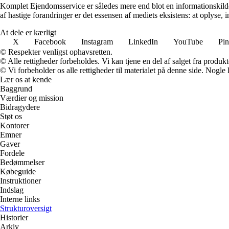
Komplet Ejendomsservice er således mere end blot en informationskilde; 
af hastige forandringer er det essensen af mediets eksistens: at oplyse, i
At dele er kærligt
X
Facebook
Instagram
LinkedIn
YouTube
Pin
© Respekter venligst ophavsretten.
© Alle rettigheder forbeholdes. Vi kan tjene en del af salget fra produk
© Vi forbeholder os alle rettigheder til materialet på denne side. Nogle
Lær os at kende
Baggrund
Værdier og mission
Bidragydere
Støt os
Kontorer
Emner
Gaver
Fordele
Bedømmelser
Købeguide
Instruktioner
Indslag
Interne links
Strukturoversigt
Historier
Arkiv