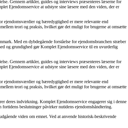
else. Gennem artikler, guides og interviews præsenteres læserne for
plet Ejendomsservice at udstyre sine læsere med den viden, der er
hvor ejendomsværdier og bæredygtighed er mere relevante end
mellem teori og praksis, hvilket gør det muligt for brugerne at omsætte
 Danmark. Med en dybdegående forståelse for ejendomsbranchen stræber
glighed og grundighed gør Komplet Ejendomsservice til en uvurderlig
else. Gennem artikler, guides og interviews præsenteres læserne for
plet Ejendomsservice at udstyre sine læsere med den viden, der er
hvor ejendomsværdier og bæredygtighed er mere relevante end
mellem teori og praksis, hvilket gør det muligt for brugerne at omsætte
serer deres indvirkning. Komplet Ejendomsservice engagerer sig i denne
n fortidens beslutninger påvirker nutidens ejendomshåndtering.
forudgående viden om emnet. Ved at anvende historisk-beskrivende