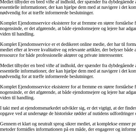
Mediet tilbyder en bred vifte af indhold, der spænder fra dybdegående
essentielle informationer, der kan hjælpe dem med at navigere i det k
nødvendig for at træffe informerede beslutninger.
Komplet Ejendomsservice eksisterer for at fremme en større forståelse
nogensinde, er det afgørende, at både ejendomsejere og lejere har adga
viden til handling.
Komplet Ejendomsservice er et dedikeret online medie, der har til fo
mediet efter at levere kvalitative og relevante artikler, der belyser b
ressource for både professionelle aktører og private interessenter.
Mediet tilbyder en bred vifte af indhold, der spænder fra dybdegående
essentielle informationer, der kan hjælpe dem med at navigere i det k
nødvendig for at træffe informerede beslutninger.
Komplet Ejendomsservice eksisterer for at fremme en større forståelse
nogensinde, er det afgørende, at både ejendomsejere og lejere har adga
viden til handling.
I takt med at ejendomsmarkedet udvikler sig, er det vigtigt, at der fi
opgave ved at undersøge de historiske rødder af nutidens udfordringer 
Gennem et klart og neutralt sprog sikrer mediet, at komplekse emner p
metoder formidles informationen på en måde, der engagerer og inform