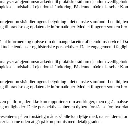
 analyser af ejendomsmarkedet til praktiske råd om ejendomsvedligehold
omplekse landskab af ejendomshåndtering. På denne måde tilstræber Kom
 for ejendomshåndteringens betydning i det danske samfund. I en tid, 
ng til præcise og opdaterede informationer. Mediet fungerer som en bro 
rmål at informere og oplyse om de mange facetter af ejendomsservice i
åde aktuelle tendenser og historiske perspektiver. Dette engagement i fa
 analyser af ejendomsmarkedet til praktiske råd om ejendomsvedligehold
omplekse landskab af ejendomshåndtering. På denne måde tilstræber Kom
 for ejendomshåndteringens betydning i det danske samfund. I en tid, 
ng til præcise og opdaterede informationer. Mediet fungerer som en bro 
ndes en platform, der ikke kun rapporterer om ændringer, men også analy
og muligheder. Dette perspektiv skaber en dybere forståelse for, hvorda
ræsenteres på en forståelig måde, så alle kan følge med, uanset deres 
erer læserne uden at gå på kompromis med detaljegraden.