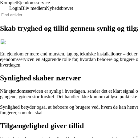
Komplet
Ejendomsservice
Login
Bliv medlem
Nyhedsbrevet
Skab tryghed og tillid gennem synlig og til
En ejendom er mere end mursten, tag og tekniske installationer – det e
ejendomsservicen en afgørende rolle for, hvordan beboere og brugere opl
hverdagen.
Synlighed skaber nærvær
Når ejendomsservicen er synlig i hverdagen, sender det et klart signal 
gangene, gør en stor forskel. Det handler ikke kun om at løse praktiske
Synlighed betyder også, at beboere og brugere ved, hvem de kan henvende 
fungerer, som det skal.
Tilgængelighed giver tillid