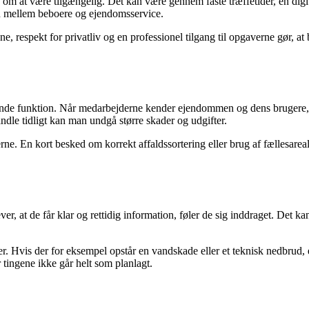
 at være tilgængelig. Det kan være gennem faste træffetider, en digital
en mellem beboere og ejendomsservice.
respekt for privatliv og en professionel tilgang til opgaverne gør, at be
gende funktion. Når medarbejderne kender ejendommen og dens brugere
ndle tidligt kan man undgå større skader og udgifter.
. En kort besked om korrekt affaldssortering eller brug af fællesareale
, at de får klar og rettidig information, føler de sig inddraget. Det k
r. Hvis der for eksempel opstår en vandskade eller et teknisk nedbrud, 
 tingene ikke går helt som planlagt.