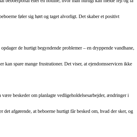
 beboerportal eller en hotline, hvor man hurtigt kan melde fejl og få
boerne føler sig hørt og taget alvorligt. Det skaber et positivt
, opdager de hurtigt begyndende problemer – en dryppende vandhane,
r kan spare mange frustrationer. Det viser, at ejendomsservicen ikke
an være beskeder om planlagte vedligeholdelsesarbejder, ændringer i
er det afgørende, at beboerne hurtigt får besked om, hvad der sker, og