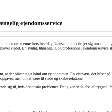
gængelig ejendomsservice
r rammen om menneskers hverdag. Uanset om det drejer sig om en boligfor
ever stedet. En synlig, tilgængelig og professionel ejendomsservice ska
om, at der bliver taget hånd om ejendommen. En vicevært, der hilser på b
 opgaver, men om at være til stede og skabe relationer.
sig til, hvis der opstår problemer. Det giver en følelse af tryghed, for