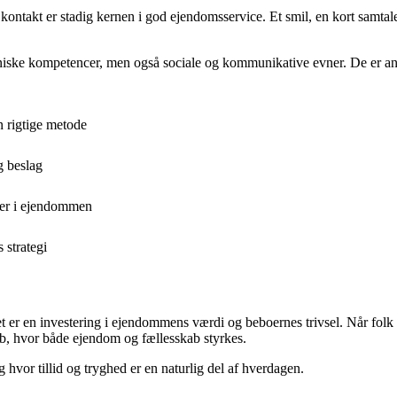
ntakt er stadig kernen i god ejendomsservice. Et smil, en kort samtale 
ekniske kompetencer, men også sociale og kommunikative evner. De er 
 rigtige metode
g beslag
ser i ejendommen
 strategi
t er en investering i ejendommens værdi og beboernes trivsel. Når folk f
øb, hvor både ejendom og fællesskab styrkes.
 hvor tillid og tryghed er en naturlig del af hverdagen.