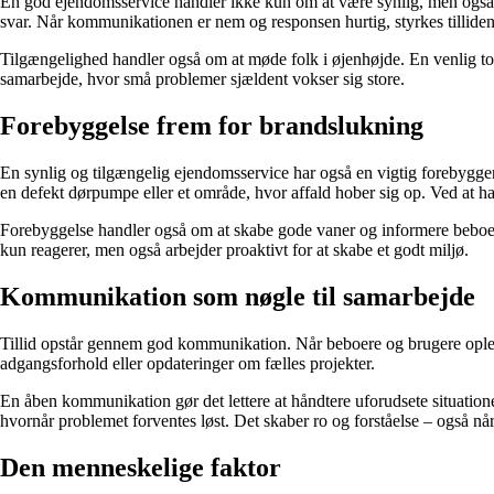
En god ejendomsservice handler ikke kun om at være synlig, men også om
svar. Når kommunikationen er nem og responsen hurtig, styrkes tillid
Tilgængelighed handler også om at møde folk i øjenhøjde. En venlig tone, 
samarbejde, hvor små problemer sjældent vokser sig store.
Forebyggelse frem for brandslukning
En synlig og tilgængelig ejendomsservice har også en vigtig forebyg
en defekt dørpumpe eller et område, hvor affald hober sig op. Ved at ha
Forebyggelse handler også om at skabe gode vaner og informere beboerne
kun reagerer, men også arbejder proaktivt for at skabe et godt miljø.
Kommunikation som nøgle til samarbejde
Tillid opstår gennem god kommunikation. Når beboere og brugere oplever
adgangsforhold eller opdateringer om fælles projekter.
En åben kommunikation gør det lettere at håndtere uforudsete situatione
hvornår problemet forventes løst. Det skaber ro og forståelse – også når
Den menneskelige faktor