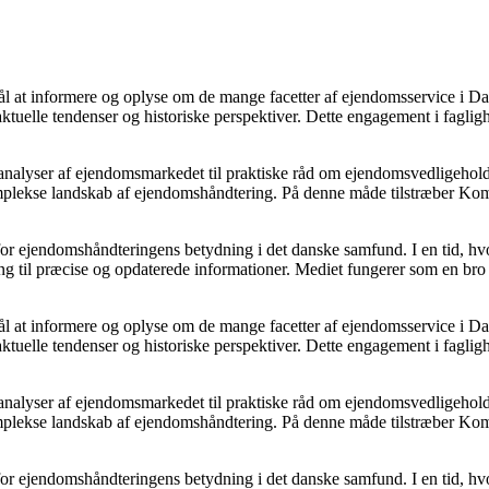
rmål at informere og oplyse om de mange facetter af ejendomsservice i
åde aktuelle tendenser og historiske perspektiver. Dette engagement i fa
 analyser af ejendomsmarkedet til praktiske råd om ejendomsvedligehold
omplekse landskab af ejendomshåndtering. På denne måde tilstræber Kom
 for ejendomshåndteringens betydning i det danske samfund. I en tid, 
ng til præcise og opdaterede informationer. Mediet fungerer som en bro 
rmål at informere og oplyse om de mange facetter af ejendomsservice i
åde aktuelle tendenser og historiske perspektiver. Dette engagement i fa
 analyser af ejendomsmarkedet til praktiske råd om ejendomsvedligehold
omplekse landskab af ejendomshåndtering. På denne måde tilstræber Kom
 for ejendomshåndteringens betydning i det danske samfund. I en tid, 