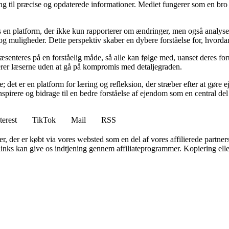
ng til præcise og opdaterede informationer. Mediet fungerer som en bro 
ndes en platform, der ikke kun rapporterer om ændringer, men også analy
og muligheder. Dette perspektiv skaber en dybere forståelse for, hvorda
ræsenteres på en forståelig måde, så alle kan følge med, uanset deres 
erer læserne uden at gå på kompromis med detaljegraden.
det er en platform for læring og refleksion, der stræber efter at gøre e
nspirere og bidrage til en bedre forståelse af ejendom som en central del 
terest
TikTok
Mail
RSS
ter, der er købt via vores websted som en del af vores affilierede partne
 links kan give os indtjening gennem affiliateprogrammer. Kopiering elle