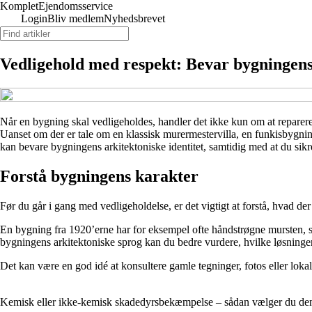
Komplet
Ejendomsservice
Login
Bliv medlem
Nyhedsbrevet
Vedligehold med respekt: Bevar bygningens
Når en bygning skal vedligeholdes, handler det ikke kun om at reparere 
Uanset om der er tale om en klassisk murermestervilla, en funkisbygnin
kan bevare bygningens arkitektoniske identitet, samtidig med at du sik
Forstå bygningens karakter
Før du går i gang med vedligeholdelse, er det vigtigt at forstå, hvad der
En bygning fra 1920’erne har for eksempel ofte håndstrøgne mursten, sp
bygningens arkitektoniske sprog kan du bedre vurdere, hvilke løsninger
Det kan være en god idé at konsultere gamle tegninger, fotos eller lokal
Kemisk eller ikke-kemisk skadedyrsbekæmpelse – sådan vælger du den