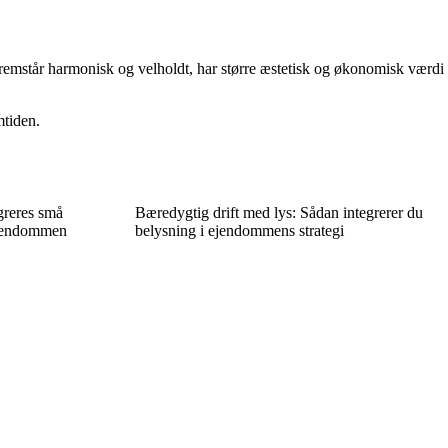
fremstår harmonisk og velholdt, har større æstetisk og økonomisk værdi
mtiden.
greres små
Bæredygtig drift med lys: Sådan integrerer du
ejendommen
belysning i ejendommens strategi