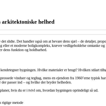
 arkitektoniske helhed
det slidte. Det handler også om at bevare dens sjæl – de detaljer, prop
g eller et moderne boligkompleks, kræver vedligeholdelse omtanke og re
rer dens funktion og holdbarhed.
 kendetegner bygningen. Hvilke materialer er brugt? Hvilken stilart tilhø
rossede vinduer og tegltag, mens en ejendom fra 1960’erne typisk har gl
 der passer ind – og hvilke der bryder helheden.
planer, hvis du er i tvivl om, hvordan bygningen oprindeligt så ud.
 rigtige metode