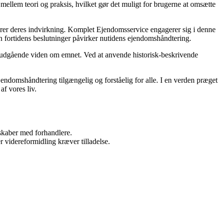
mellem teori og praksis, hvilket gør det muligt for brugerne at omsætte
serer deres indvirkning. Komplet Ejendomsservice engagerer sig i denne
n fortidens beslutninger påvirker nutidens ejendomshåndtering.
forudgående viden om emnet. Ved at anvende historisk-beskrivende
jendomshåndtering tilgængelig og forståelig for alle. I en verden præget
af vores liv.
rskaber med forhandlere.
r videreformidling kræver tilladelse.