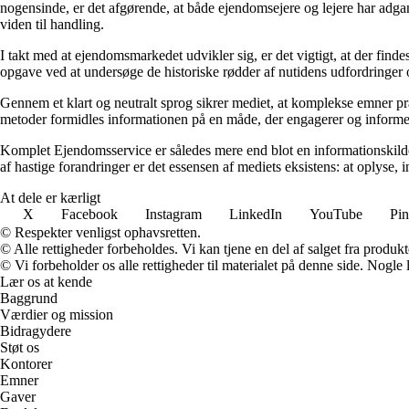
nogensinde, er det afgørende, at både ejendomsejere og lejere har adga
viden til handling.
I takt med at ejendomsmarkedet udvikler sig, er det vigtigt, at der fi
opgave ved at undersøge de historiske rødder af nutidens udfordringer 
Gennem et klart og neutralt sprog sikrer mediet, at komplekse emner p
metoder formidles informationen på en måde, der engagerer og inform
Komplet Ejendomsservice er således mere end blot en informationskilde; 
af hastige forandringer er det essensen af mediets eksistens: at oplyse, i
At dele er kærligt
X
Facebook
Instagram
LinkedIn
YouTube
Pin
© Respekter venligst ophavsretten.
© Alle rettigheder forbeholdes. Vi kan tjene en del af salget fra produk
© Vi forbeholder os alle rettigheder til materialet på denne side. Nogle
Lær os at kende
Baggrund
Værdier og mission
Bidragydere
Støt os
Kontorer
Emner
Gaver