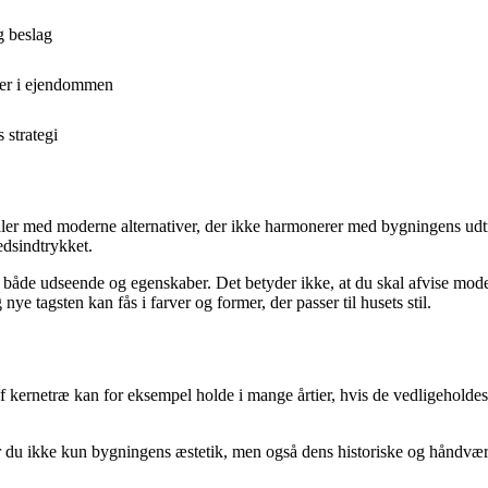
g beslag
ser i ejendommen
 strategi
erialer med moderne alternativer, der ikke harmonerer med bygningens udt
edsindtrykket.
e i både udseende og egenskaber. Det betyder ikke, at du skal afvise 
ye tagsten kan fås i farver og former, der passer til husets stil.
 af kernetræ kan for eksempel holde i mange årtier, hvis de vedligeholde
er du ikke kun bygningens æstetik, men også dens historiske og håndvæ