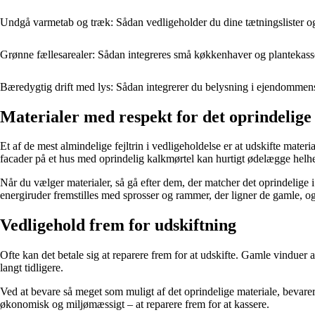
Undgå varmetab og træk: Sådan vedligeholder du dine tætningslister o
Grønne fællesarealer: Sådan integreres små køkkenhaver og plantekas
Bæredygtig drift med lys: Sådan integrerer du belysning i ejendommens
Materialer med respekt for det oprindelige
Et af de mest almindelige fejltrin i vedligeholdelse er at udskifte mat
facader på et hus med oprindelig kalkmørtel kan hurtigt ødelægge helh
Når du vælger materialer, så gå efter dem, der matcher det oprindelig
energiruder fremstilles med sprosser og rammer, der ligner de gamle, og n
Vedligehold frem for udskiftning
Ofte kan det betale sig at reparere frem for at udskifte. Gamle vinduer
langt tidligere.
Ved at bevare så meget som muligt af det oprindelige materiale, bevar
økonomisk og miljømæssigt – at reparere frem for at kassere.