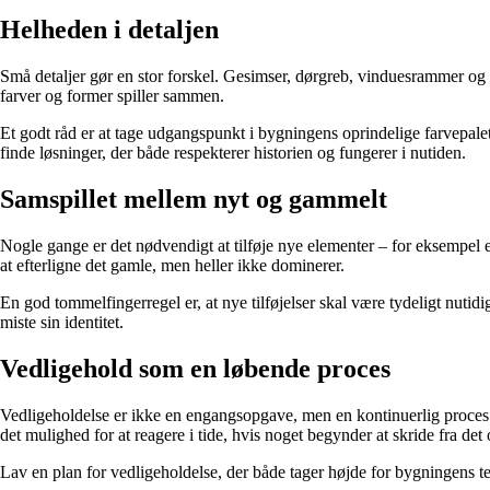
Helheden i detaljen
Små detaljer gør en stor forskel. Gesimser, dørgreb, vinduesrammer og 
farver og former spiller sammen.
Et godt råd er at tage udgangspunkt i bygningens oprindelige farvepal
finde løsninger, der både respekterer historien og fungerer i nutiden.
Samspillet mellem nyt og gammelt
Nogle gange er det nødvendigt at tilføje nye elementer – for eksempel e
at efterligne det gamle, men heller ikke dominerer.
En god tommelfingerregel er, at nye tilføjelser skal være tydeligt nuti
miste sin identitet.
Vedligehold som en løbende proces
Vedligeholdelse er ikke en engangsopgave, men en kontinuerlig proces. 
det mulighed for at reagere i tide, hvis noget begynder at skride fra det
Lav en plan for vedligeholdelse, der både tager højde for bygningens tek